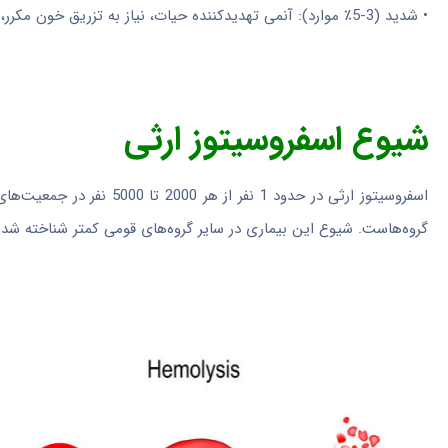
• شدید (3-5٪ موارد): آنمی تهدیدکننده حیات، نیاز به تزریق خون مکرر، اسپلنومگالی شدید و خطر بالای سنگ‌های صفراوی.
شیوع
اسفروسیتوز ارثی
اسفروسیتوز ارثی در حدود 1 
گروه‌هاست. شیوع این بیماری در سایر گروه‌های قومی کمتر شناخته شده 