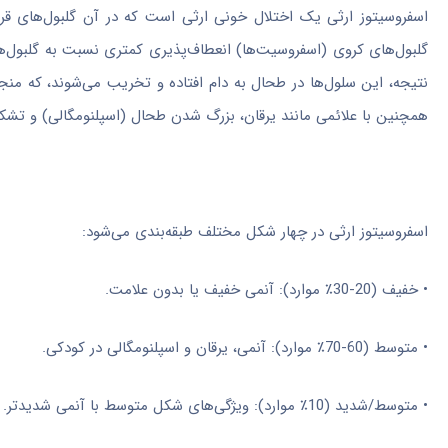
اسفروسیتوز ارثی یک اختلال خونی ارثی است که در آن گلبول‌های قر
گلبول‌های کروی (اسفروسیت‌ها) انعطاف‌پذیری کمتری نسبت به گلبول‌های
نتیجه، این سلول‌ها در طحال به دام افتاده و تخریب می‌شوند، که منج
همچنین با علائمی مانند یرقان، بزرگ شدن طحال (اسپلنومگالی) و تش
اسفروسیتوز ارثی در چهار شکل مختلف طبقه‌بندی می‌شود:
• خفیف (20-30٪ موارد): آنمی خفیف یا بدون علامت.
• متوسط (60-70٪ موارد): آنمی، یرقان و اسپلنومگالی در کودکی.
• متوسط/شدید (10٪ موارد): ویژگی‌های شکل متوسط با آنمی شدیدتر.