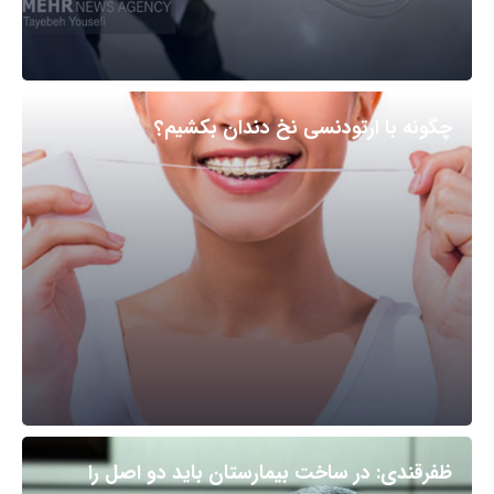
چگونه با ارتودنسی نخ دندان بکشیم؟
ظفرقندی: در ساخت بیمارستان باید دو اصل را