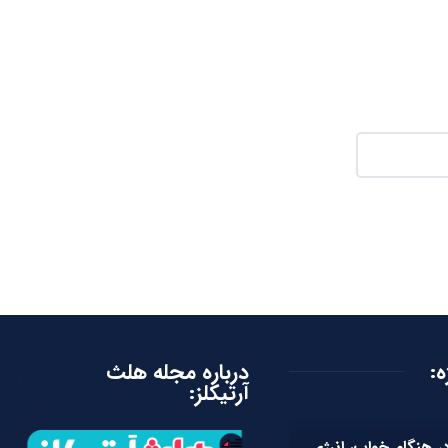
ه:
درباره مجله هلث
آرتیکلز:
در هنگام خواب، انرژی