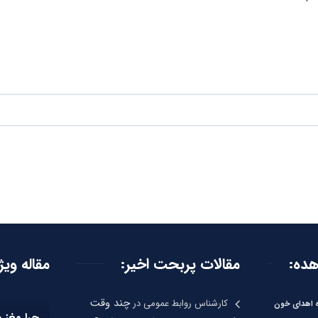
هده:
مقالات پربحت اخیر:
مقاله ویژ
چند وقت
کارشناس روابط عمومی
در
ره اهدای خون
چرا مغز 