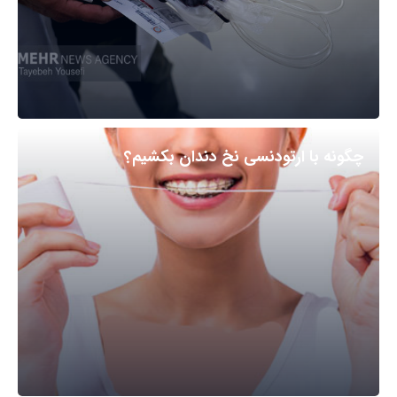
چگونه با ارتودنسی نخ دندان بکشیم؟