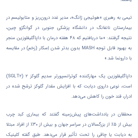
تیمی به رهبری «هوئیجی ژانگ»، مدیر غدد درون‌ریز و متابولیسم در
بیمارستان نانفانگ در دانشگاه پزشکی جنوبی در گوانگژو چین،
نتیجه گرفتند: «ما دریافتیم که ۴۸ هفته درمان با داپاگلیفلوزین منجر
به بهبود قابل توجه MASH بدون بدتر شدن اِسکار (زخم) در مقایسه
با دارونما شد.»
داپاگلیفلوزین یک مهارکننده کوترانسپورتر سدیم گلوکز ۲ (SGLT۲)
است، نوعی داروی دیابت که با افزایش مقدار گلوکز ترشح شده در
ادرار، قند خون را کاهش می‌دهد.
محققان در یادداشت‌های پیش‌زمینه گفتند که بیماری کبد چرب
بیش از ۵٪ از بزرگسالان در سراسر جهان و بیش از ۳۰٪ از افراد مبتلا
به دیابت یا چاقی را تحت تأثیر قرار می‌دهد. طبق گفته کلینیک