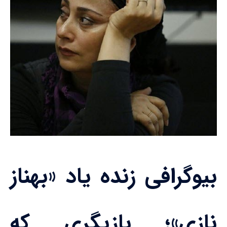
بیوگرافی زنده یاد «بهناز
نازی»؛ بازیگری که