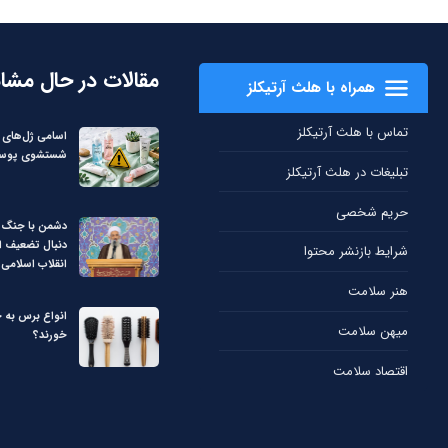
مقالات در حال مشا
همراه با هلث آرتیکلز
تماس با هلث آرتیکلز
اسامی ژل‌های غ
شستشوی پوست
تبلیغات در هلث آرتیکلز
حریم شخصی
دشمن با جنگ ت
دنبال تضعیف ا
شرایط بازنشر محتوا
انقلاب اسلامی
هنر سلامت
انواع برس به 
میهن سلامت
خورند؟
اقتصاد سلامت