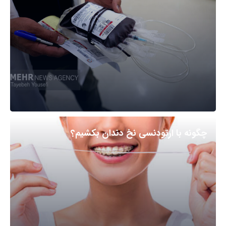
چگونه با ارتودنسی نخ دندان بکشیم؟