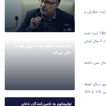
د ثبت سفارش و
مطابق این دستورالعمل، متقاضیان باید دارای تابعیت ایرانی و اقامت معتبر در خارج از کشور باشند و تاریخ شروع اقامت آنان پیش از 1404/03/21 ثبت شده
باشد. همچنین، تاریخ خرید خودرو نیز باید قبل از 1404/09/12 باشد. در این چارچوب، امکان واردات خودروهای نو و کارکرده با حداکثر سن ساخت 5 سال (مدل
چرا مغز در هنگام خواب، انرژی خود را
خالی می‌کند
ضوابط، ثبت سفارش صرفاً از محل بند 9 ماده 38 و بدون انتقال ارز امکان‌پذیر خواهد بود. همچنین هر متقاضی باید حداقل 18 سال سن داشته
 دیگر، تعرفه
واردات خودروهای هیبریدی، برقی و پلاگین هیبریدی 100 درصد تعیین شده و خودروهای بنزینی نیز بر اساس حجم موتور، مشمول تعرفه‌ای بین 110 تا 165
اولتیماتوم به تامین‌کنندگان ذخایر