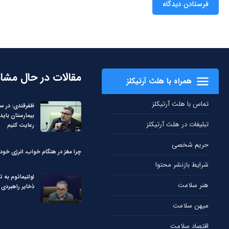
مقالات در حال مشا
همراه با هلث آرتیکلز
تماس با هلث آرتیکلز
ظفرقندی: در 
بیمارستان باید 
تبلیغات در هلث آرتیکلز
رعایت کنیم
حریم شخصی
چرا مغز در هنگام خواب، انرژی خود 
شرایط بازنشر محتوا
اولتیماتوم به ت
هنر سلامت
ذخایر راهبردی 
میهن سلامت
اقتصاد سلامت