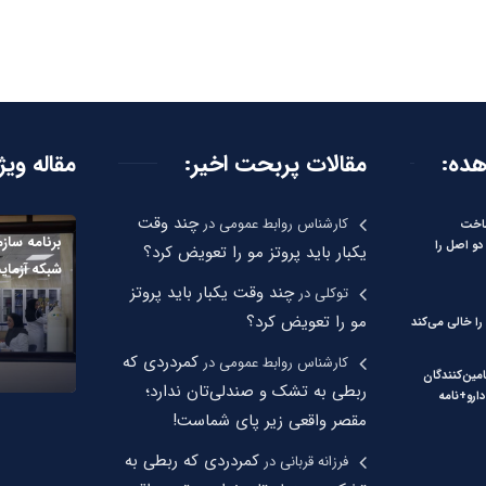
هده:
مقالات پربحت اخیر:
مقاله ویژ
چند وقت
کارشناس روابط عمومی
در
ساخت
برنامه سازم
دو اصل را
یکبار باید پروتز مو را تعویض کرد؟
شبکه آزما
چند وقت یکبار باید پروتز
توکلی
در
مو را تعویض کرد؟
را خالی می‌کند
کمردردی که
کارشناس روابط عمومی
در
امین‌کنندگان
ربطی به تشک و صندلی‌تان ندارد؛
دارو+نامه
مقصر واقعی زیر پای شماست!
کمردردی که ربطی به
فرزانه قربانی
در