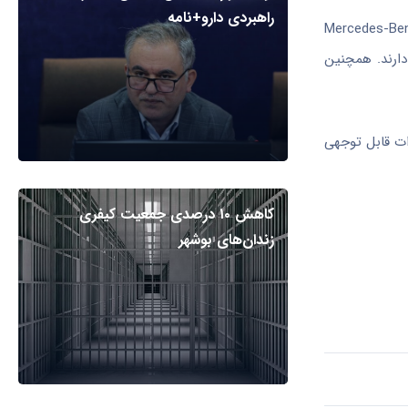
راهبردی دارو+نامه
آن‌ها می‌توان به Mercedes-Benz، BMW، Audi، Toyota،
Lexus، Honda، Nissan، Suzuki، Mitsubishi، Infiniti، Mazda، Volvo، Volkswag و SsangYong قرار دارند. همچنین
ات قابل توجهی
کاهش ۱۰ درصدی جمعیت کیفری
زندان‌های بوشهر