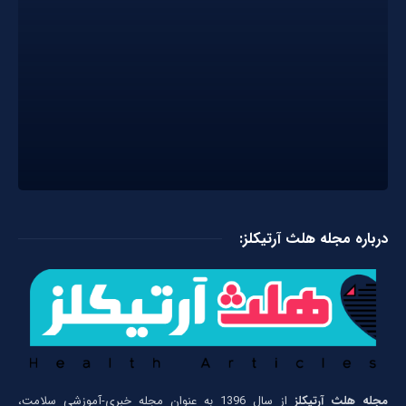
درباره مجله هلث آرتیکلز:
مجله هلث آرتیکلز
از سال 1396 به عنوان مجله خبری-آموزشی سلامت،