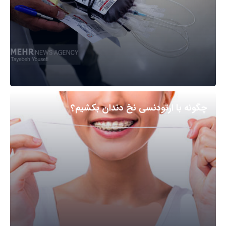
چگونه با ارتودنسی نخ دندان بکشیم؟