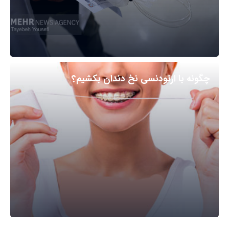
چگونه با ارتودنسی نخ دندان بکشیم؟