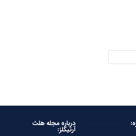
ه:
درباره مجله هلث
آرتیکلز: