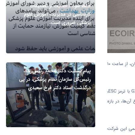
حفظ شود / حمایت از تصمیمات
کارشناسی در مدیریت آموزش علوم
پزشکی ضروری است.
به گزارش اکو ایران،‌ گروه خودروسازی سایپا دومین طرح فروش محصولات خود در سال جاری را با هدف تنظیم بازار و پاسخ به تقاضای مشتریان، از ساعت ۱۰
پیام تسلیت دکتر محمد رئیس‌زاده،
رئیس‌کل سازمان نظام پزشکی، در پی
درگذشت استاد دکتر فرخ سعیدی
در این مرحله از پیش‌فروش، سه خودروی کوییک S با استاندارد ۸۵گانه، کوییک R تیپ S مجهز به رینگ فولادی و استاندارد ۸۵گانه، و کوییک GXL با ترمز ESC،
ن‌ها، در بازه
رسمی این شرکت