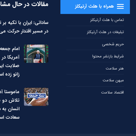
مقالات در حال مشا
همراه با هلث آرتیکلز
تماس با هلث آرتیکلز
ساداتی: ایران با تکیه بر 
در مسیر اقتدار حرکت می‌
تبلیغات در هلث آرتیکلز
حریم شخصی
امام جمعه
شرایط بازنشر محتوا
آمریکا در ب
صلابت ایر
هنر سلامت
زانو زده ا
میهن سلامت
ماموستا آد
اقتصاد سلامت
تلاش دو ب
انسان به 
سعادت اس