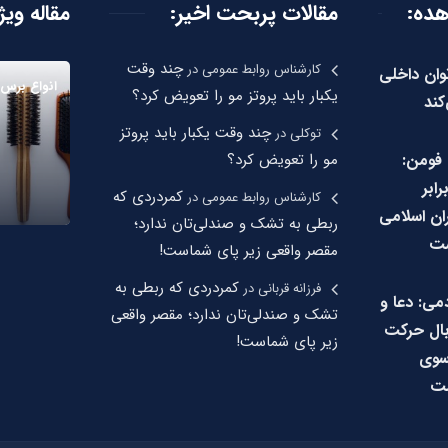
هده:
مقالات پربحت اخیر:
مقاله ویژ
چند وقت
کارشناس روابط عمومی
در
توان داخلی
انواع برس 
یکبار باید پروتز مو را تعویض کرد؟
کند
چند وقت یکبار باید پروتز
توکلی
در
 فومن:
مو را تعویض کرد؟
رابر
کمردردی که
کارشناس روابط عمومی
در
ان اسلامی
ربطی به تشک و صندلی‌تان ندارد؛
ست
مقصر واقعی زیر پای شماست!
کمردردی که ربطی به
فرزانه قربانی
در
می: دعا و
تشک و صندلی‌تان ندارد؛ مقصر واقعی
ال حرکت
زیر پای شماست!
سوی
ت