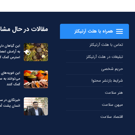
مقالات در حال مشا
همراه با هلث آرتیکلز
تماس با هلث آرتیکلز
این گیاهان دار
به آرامش اعص
تبلیغات در هلث آرتیکلز
استرس کمک کن
حریم شخصی
این ادویه‌های 
می‌توانند به 
شرایط بازنشر محتوا
کمک کنند
هنر سلامت
خبرنگاری در س
میهن سلامت
انسان پشت آما
اقتصاد سلامت