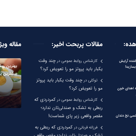
هده:
مقالات پربحت اخیر:
مقاله ویژ
چند وقت
کارشناس روابط عمومی
در
نده آرایش
بهترین رو
بسازید!
یکبار باید پروتز مو را تعویض کرد؟
بیشترین پر
چند وقت یکبار باید پروتز
توکلی
در
مو را تعویض کرد؟
ره اهدای خون
کمردردی که
کارشناس روابط عمومی
در
ربطی به تشک و صندلی‌تان ندارد؛
مقصر واقعی زیر پای شماست!
نسی نخ دندان
کمردردی که ربطی به
فرزانه قربانی
در
تشک و صندلی‌تان ندارد؛ مقصر واقعی