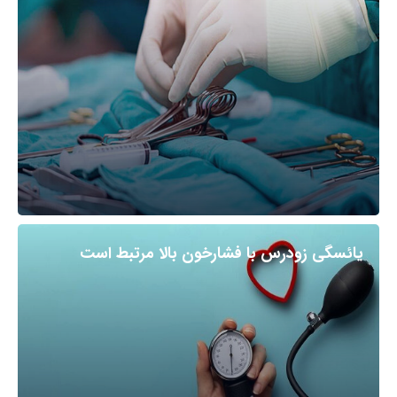
یائسگی زودرس با فشارخون بالا مرتبط است