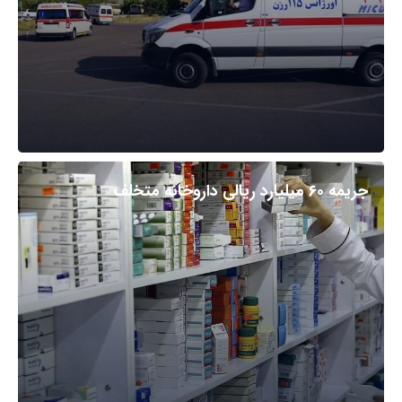
جریمه ۶۰ میلیارد ریالی داروخانه متخلف