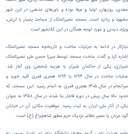
سعدی، روزبهان، اولیا و عرفا بوده و باورهای مذهبی در این شهر
مشهود و زبانزد است. مسجد
نصیرالملک
از مساجد بسیار با ارزش،
ویژه، دیدنی و مورد توجه همگان در این
کلانشهر
است.
نیازکار
در ادامه به جزئیات ساخت و تاریخچه مسجد
نصیرالملک
اشاره کرد و گفت: ساخت مسجد توسط میرزا حسن علی
نصیرالملک
شیرازی، یکی از حاکمان شیراز، با هزینه شخصی وی آغاز شد.
عملیات ساخت در سال ۱۲۹۳ یا ۱۲۹۴ هجری قمری کلید خورد و
سرانجام در سال ۱۳۰۵ هجری قمری به اتمام رسید. این مسجد، که
حدود ۱۵۰ سال پیش در دوره قاجار بنا شده، در سال ۱۳۵۸ به عنوان
یکی از آثار ملی ایران به ثبت رسید. موقعیت مکانی آن در خیابان
گود عربان یا نصیر نظام، نزدیک حرم مطهر
شاهچراغ
(ع) است.
عضو هیئت علمی گروه معارف دانشگاه پیام نور شیراز سپس به