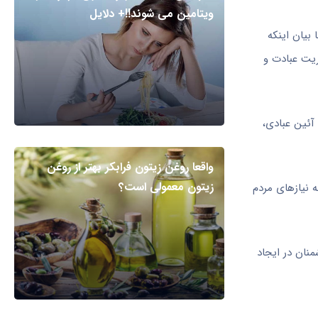
ویتامین می شوند!!+ دلایل
 بیان اینکه
ریت عبادت و
 آئین عبادی،
واقعا روغن زیتون فرابکر بهتر از روغن
زیتون معمولی است؟
 نیازهای مردم
نان در ایجاد