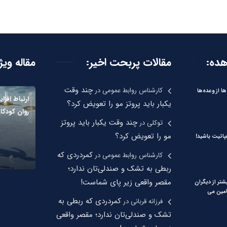
هده:
مقالات پربحت اخیر:
مقاله ویژ
چند وقت
کارشناس روابط عمومی
در
ها از وعده‌ها
ارتباط افز
یکبار باید پروتز مو را تعویض کرد؟
روان کودکا
چند وقت یکبار باید پروتز
توکلی
در
مو را تعویض کرد؟
اتیت باشید!
کمردردی که
کارشناس روابط عمومی
در
ربطی به تشک و صندلی‌تان ندارد؛
مقصر واقعی زیر پای شماست!
شتر از دیگران
امین می
کمردردی که ربطی به
فرزانه قربانی
در
تشک و صندلی‌تان ندارد؛ مقصر واقعی