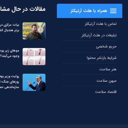
مقالات در حال مشا
همراه با هلث آرتیکلز
تماس با هلث آرتیکلز
برتر هندبال کش
تبلیغات در هلث آرتیکلز
حریم شخصی
مو‌های زیر پوس
وجود می‌آیند؟
شرایط بازنشر محتوا
هنر سلامت
روایت وزیر بهد
میهن سلامت
روزهای جنگ؛ از
سازماندهی حم
اقتصاد سلامت