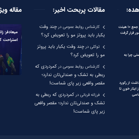
هده:
مقالات پربحت اخیر:
مقاله ویژ
چند وقت
کارشناس روابط عمومی
در
بیات: مرکزی در جمع ۱۰ هیئت
میعادفر: زا
ور قرار گرفت
یکبار باید پروتز مو را تعویض کرد؟
استراحت کن
چند وقت یکبار باید پروتز
توکلی
در
مو را تعویض کرد؟
تی چرا به
کمردردی که
کارشناس روابط عمومی
در
ربطی به تشک و صندلی‌تان ندارد؛
مقصر واقعی زیر پای شماست!
اشت از رکورد
 ایثار خون تا
کمردردی که ربطی به
فرزانه قربانی
در
اسی
تشک و صندلی‌تان ندارد؛ مقصر واقعی
زیر پای شماست!