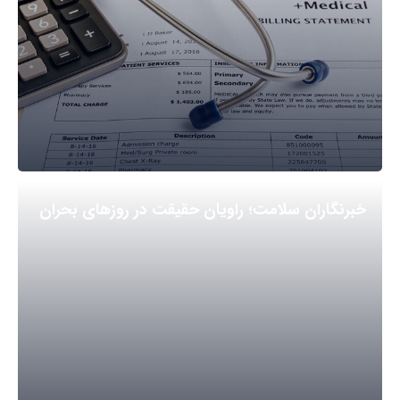
خبرنگاران سلامت؛ راویان حقیقت در روزهای بحران