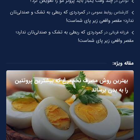
چند وقت یکبار باید پروتز مو را تعویض کرد؟
توکلی
در
کمردردی که ربطی به تشک و صندلی‌تان
کارشناس روابط عمومی
در
ندارد؛ مقصر واقعی زیر پای شماست!
کمردردی که ربطی به تشک و صندلی‌تان ندارد؛
فرزانه قربانی
در
مقصر واقعی زیر پای شماست!
مقاله ویژه:
بهترین روش مصرف تخم‌مرغ که بیشترین پروتئین
را به بدن برساند