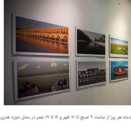
نمایشگاه آثار منتخب نخستین جشنواره ملی عکس زاینده‌بود تا ۹ اسفندماه هر روز از ساعت ۹ صبح تا