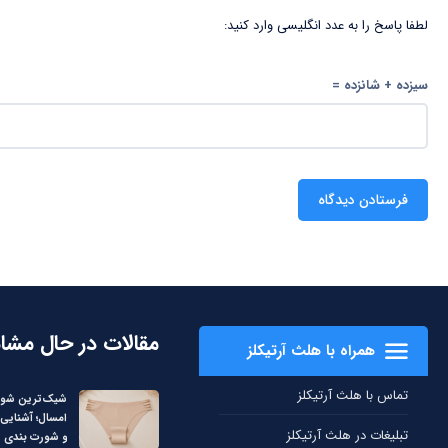
لطفا پاسخ را به عدد انگلیسی وارد کنید:
سیزده + شانزده =
مقالات در حال مشا
همراه با هلث آرتیکلز
تماس با هلث آرتیکلز
شیک‌ترین شورت
امسال؛ آشنایی 
تبلیغات در هلث آرتیکلز
و شورت بندی