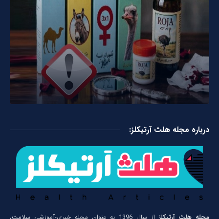
درباره مجله هلث آرتیکلز:
مجله هلث آرتیکلز
از سال 1396 به عنوان مجله خبری-آموزشی سلامت،