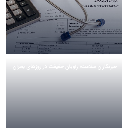
خبرنگاران سلامت؛ راویان حقیقت در روزهای بحران