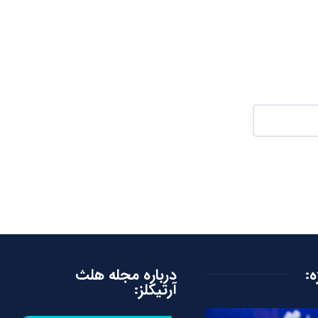
ه:
درباره مجله هلث
آرتیکلز: