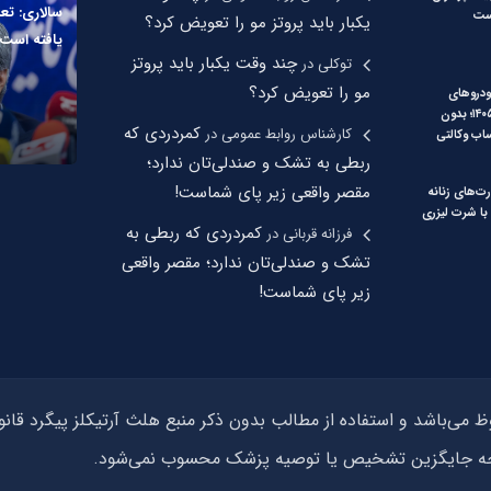
سالاری: تع
ست
یکبار باید پروتز مو را تعویض کرد؟
یافته است
چند وقت یکبار باید پروتز
توکلی
در
مو را تعویض کرد؟
دروهای
وارداتی مرداد ۱۴۰۵؛ بدون
کمردردی که
کارشناس روابط عمومی
در
اب وکالتی
ربطی به تشک و صندلی‌تان ندارد؛
مقصر واقعی زیر پای شماست!
‌های زنانه
با شرت لیزری
کمردردی که ربطی به
فرزانه قربانی
در
تشک و صندلی‌تان ندارد؛ مقصر واقعی
زیر پای شماست!
وجه جایگزین تشخیص یا توصیه پزشک محسوب نمی‌شود.