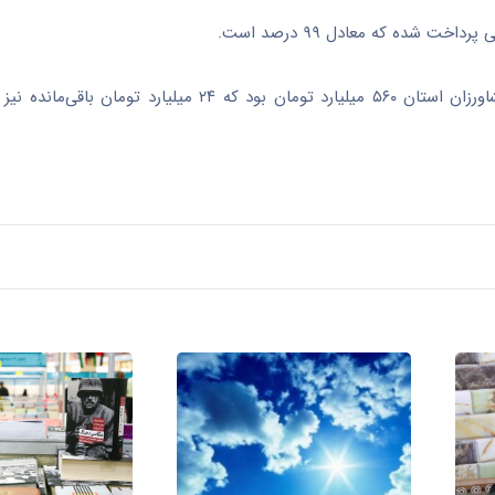
داخت شده که معادل ۹۹ درصد است.
مدیرکل غله و خدمات بازرگانی خراسان شمالی افزود: جمع مطالبات کشاورزان استان ۵۶۰ میلیارد تومان بود