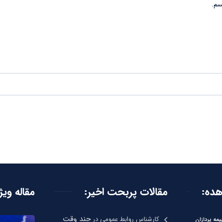
سم.
هده:
مقالات پربحت اخیر:
مقاله ویژ
چند وقت
کارشناس روابط عمومی
در
یمه پردازان