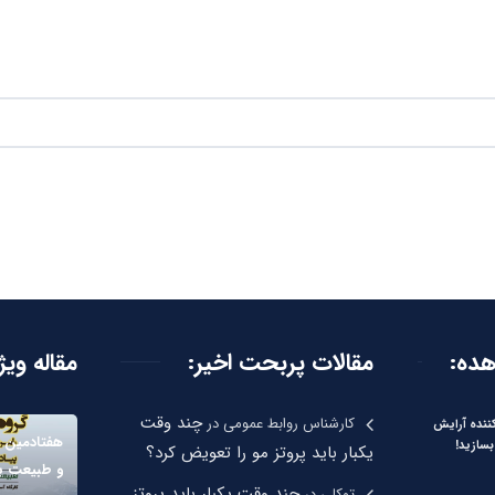
هده:
مقالات پربحت اخیر:
مقاله ویژ
چند وقت
کارشناس روابط عمومی
در
نده آرایش
هفتادمین ب
بسازید!
یکبار باید پروتز مو را تعویض کرد؟
و طبیعت بر
چند وقت یکبار باید پروتز
توکلی
در