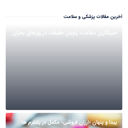
آخرین مقالات پزشکی و سلامت
خبرنگاران سلامت؛ راویان حقیقت در روزهای بحران
پیدا و پنهان «ارزان فروشی» مکمل در پلتفرم ها