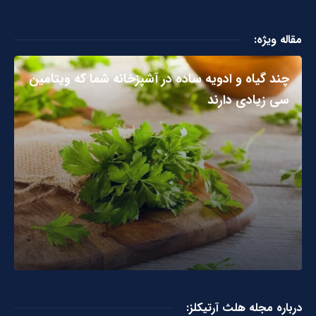
مقاله ویژه:
چند گیاه و ادویه ساده در آشپزخانه شما که ویتامین
سی زیادی دارند
درباره مجله هلث آرتیکلز: