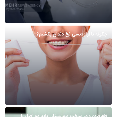
چگونه با ارتودنسی نخ دندان بکشیم؟
ظفرقندی: در ساخت بیمارستان باید دو اصل را