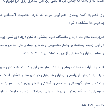
است که وابسته به جنس بوده؛ یعنی ژن این بیماری روی کروموزوم X است. عمدتاً این بیماری در مردان بروز می‌کند و در زنان بسیار نادر است.
وی تصریح کرد: بیماری هموفیلی می‌تواند ندرتاً به‌صورت اکتسابی در
بدخیمی‌ها مشاهده شود.
سرپرست معاونت درمان دانشگاه علوم پزشکی کاشان درباره پوشش بیمه‌ا
در این زمینه بسته‌های جامع تشخیص و درمان بیماری‌های خاص و
صع
و تمام بیماران هموفیلی از این خدمات بهره مند هستند.
فاضل از ارائه خدمات درمانی به ۹۲ بیمار هموف
تنها مرکز درمان اورژانسی بیماران هموفیلی در شهرستان کاشان است ک
پزشک و سایر گروه‌های تخصصی، آمادگی کامل برای درمان موارد حاد و 
هموفیلی در هنگام بستری و بیمار سرپایی به‌راحتی از سوی داروخانه طرف
کد خبر
6440129