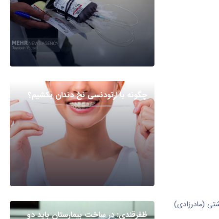
چگونه با ارتودنسی نخ دندان بکشیم؟
تی (مادرزادی)
ظفرقندی: در ساخت بیمارستان باید دو