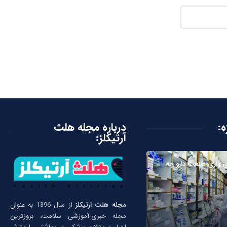
ه:
درباره مجله هلث
آرتیکلز:
 یاری صنعت دارو چه
مجله هلث آرتیکلز
از سال 1396 به عنوان
مجله خبری-آموزشی سلامت، بروزترین