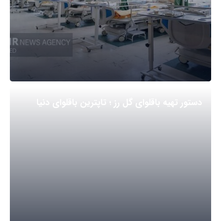
دستور تهیه باقلوای گل رز ؛ تاپترین باقلوای دنیا