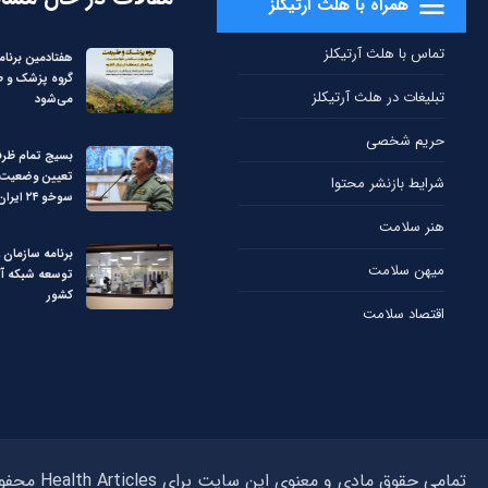
همراه با هلث آرتیکلز
تماس با هلث آرتیکلز
هفتادمین برنا
گروه پزشک و ط
تبلیغات در هلث آرتیکلز
می‌شود
حریم شخصی
بسیج تمام ظرف
تعیین وضعیت د
شرایط بازنشر محتوا
سوخو ۲۴ ایران
هنر سلامت
برنامه سازمان غ
میهن سلامت
توسعه شبکه آ
کشور
اقتصاد سلامت
تمامی حقوق مادی و معنوی این سایت برای Health Articles محفوظ می‌باشد و استفاده از مطالب بدون ذکر منبع هلث آرتیکلز پیگرد قانونی دارد.