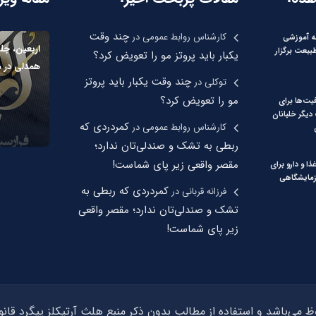
چند وقت
کارشناس روابط عمومی
در
مه آموزشی
اربعین، جلو
بیعت برگزار
یکبار باید پروتز مو را تعویض کرد؟
همدلی در 
چند وقت یکبار باید پروتز
توکلی
در
مو را تعویض کرد؟
یت‌ها برای
یگر خلبانان
کمردردی که
کارشناس روابط عمومی
در
ربطی به تشک و صندلی‌تان ندارد؛
مقصر واقعی زیر پای شماست!
ذا و دارو برای
زمایشگاهی
کمردردی که ربطی به
فرزانه قربانی
در
تشک و صندلی‌تان ندارد؛ مقصر واقعی
زیر پای شماست!