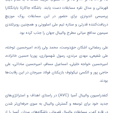
قهرمانی و مدال نقره مسابقات دست یابند. باشگاه جاکارتا بایانگکارا
پرسیسی اندونزی برای حضور در این مسابقات روک موزیچ
دریافت‌کننده قدرتی و ستاره تیم ملی اسلوونی و همچنین روبرتلندی
سیمون مدافع میانی مطرح والیبال جهان را جذب کرده بود.
علی رمضانی، اشکان حق‌دوست، محمد ولی زاده، امیرحسین توخته،
علی شفیعی، مهدی مرندی، رسول شهسواری، پوریا حسین خانزاده،
امیرحسین خواجه خلیلی، اسماعیل مسافر، امیرحسین ساداتی، علی
حاجی پور و الکسی نیکولوف بازیکنان فولاد سیرجان در این رقابت‌ها
بودند.
کنفدراسیون والیبال آسیا (AVC) در راستای اهداف و استراتژی‌های
جدید خود برای توسعه و گسترش والیبال به سوی حرفه‌ای‌تر شدن
در قاره کهن، مسابقات والیبال قهرمانی باشگاه‌های مردان آسیا را از