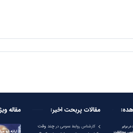
هده:
مقالات پربحت اخیر:
مقاله ویژ
چند وقت
کارشناس روابط عمومی
در
در برابر
فسی محافظت