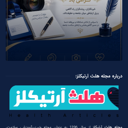
درباره مجله هلث آرتیکلز:
مجله هلث آرتیکلز
از سال 1396 به عنوان مجله خبری-آموزشی سلامت،