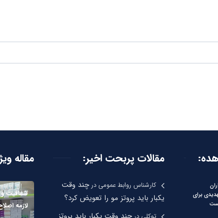
هده:
مقالات پربحت اخیر:
مقاله ویژ
چند وقت
کارشناس روابط عمومی
در
ران
شفافیت و 
هدیدی برای
یکبار باید پروتز مو را تعویض کرد؟
ست
لازمه اصلاح
چند وقت یکبار باید پروتز
توکلی
در