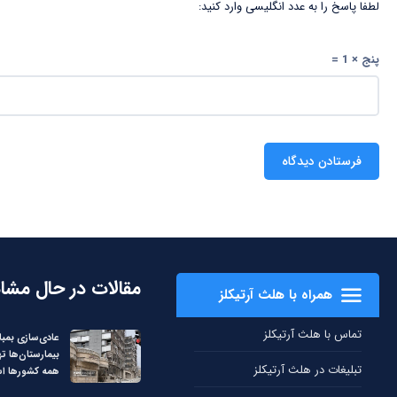
لطفا پاسخ را به عدد انگلیسی وارد کنید:
پنج × 1 =
مقالات در حال مشا
همراه با هلث آرتیکلز
تماس با هلث آرتیکلز
عادی‌سازی بمبا
بیمارستان‌ها ت
تبلیغات در هلث آرتیکلز
همه کشورها ا