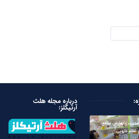
ه:
درباره مجله هلث
آرتیکلز:
مدیریت تعارض منافع؛
 نظام دارویی