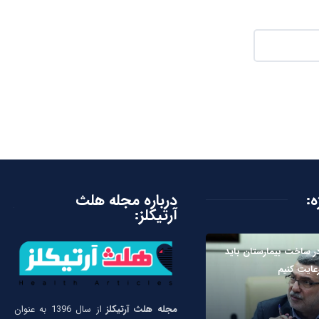
ه:
درباره مجله هلث
آرتیکلز:
ر ساخت بیمارستان باید
رعایت کنیم
مجله هلث آرتیکلز
از سال 1396 به عنوان