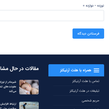
نوزده − دوازده =
مقالات در حال مشا
همراه با هلث آرتیکلز
تماس با هلث آرتیکلز
شیرمادر از نوزاد 
عفونت‌های تن
تبلیغات در هلث آرتیکلز
می‌کند
حریم شخصی
ارتباط افزایش 
سلامت روان کو