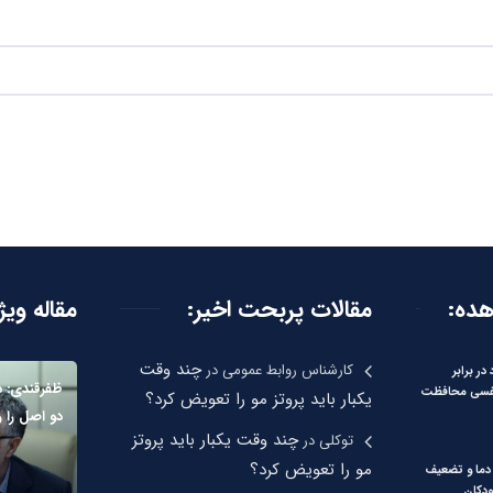
هده:
مقالات پربحت اخیر:
مقاله ویژ
چند وقت
کارشناس روابط عمومی
در
در برابر
ظفرقندی: د
فسی محافظت
یکبار باید پروتز مو را تعویض کرد؟
دو اصل را 
چند وقت یکبار باید پروتز
توکلی
در
مو را تعویض کرد؟
دما و تضعیف
دکان