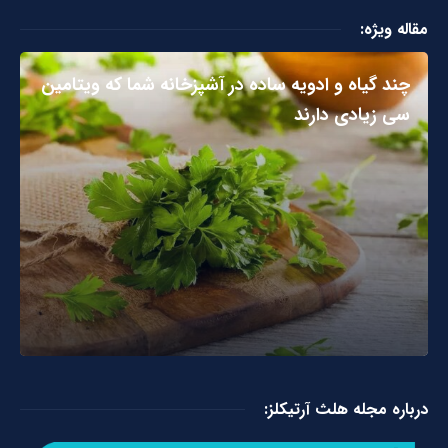
مقاله ویژه:
چند گیاه و ادویه ساده در آشپزخانه شما که ویتامین
سی زیادی دارند
درباره مجله هلث آرتیکلز: