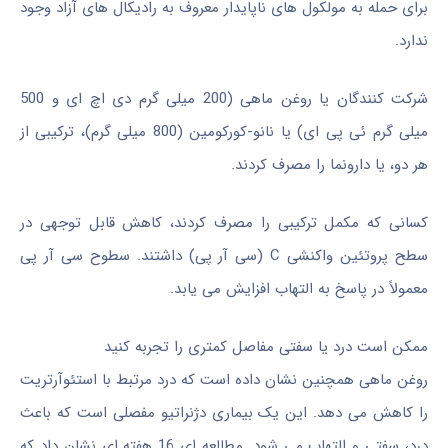
برای حمله به مولکول های ناپایدار معروف به رادیکال های آزاد وجود
ندارد.
شرکت کنندگان یا روغن ماهی (200 میلی گرم دی اچ ای و 500
میلی گرم ئی پی ای) یا نانو-کورکومین (800 میلی گرم)، ترکیبی از
هر دو، یا دارونما را مصرف کردند.
کسانی که مکمل ترکیبی را مصرف کردند، کاهش قابل توجهی در
سطح پروتئین واکنشی C (سی آر پی) داشتند. سطوح سی آر پی
معمولاً در پاسخ به التهاب افزایش می یابد.
ممکن است درد یا سفتی مفاصل کمتری را تجربه کنید
روغن ماهی همچنین نشان داده است که درد مرتبط با استئوآرتریت
را کاهش می دهد. این یک بیماری دژنراتیو مفصلی است که باعث
درد، سفتی و التهاب می شود. مطالعه ای 16 هفته ای نشان داد که