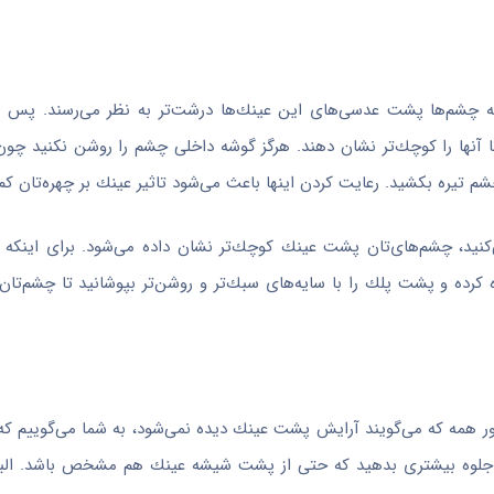
كه چشم‌ها پشت عدسی‌های این عینك‌ها درشت‌تر به نظر می‌رسند. پس ب
ا آنها را كوچك‌تر نشان دهند. هرگز گوشه داخلی چشم را روشن نكنید چون آن
تیره بكشید. رعایت كردن اینها باعث می‌شود تاثیر عینك بر چهره‌تان كم
كنید، چشم‌های‌تان پشت عینك كوچك‌تر نشان داده می‌شود. برای اینكه بت
ده و پشت پلك را با سایه‌های سبك‌تر و روشن‌تر بپوشانید تا چشم‌تان ب
 همه كه می‌گویند آرایش پشت عینك دیده نمی‌شود، به شما می‌گوییم كه 
ان جلوه بیشتری بدهید كه حتی از پشت شیشه عینك هم مشخص باشد. ال