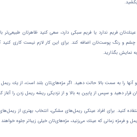
بكشید.
ینك‌تان فریم ندارد یا فریم سبكی دارد، سعی كنید ظاهرتان طبیعی‌تر باش
ی چشم و رنگ پوست‌تان اضافه كند. برای این كار لازم نیست كاری كنید كه
به نمایش بگذارید.
 آنها را به سمت بالا حالت دهید. اگر مژه‌های‌تان بلند است، از یك ریمل
ن قرار دهید و سپس از پایین به بالا و از نزدیكی ریشه ریمل زدن را آغاز كن
اده كنید. برای افراد عینكی ریمل‌های مشكی، انتخاب بهتری از ریمل‌های
یمل و فرمژه زمانی كه عینك می‌زنید، مژه‌های‌تان خیلی زیبا‌تر جلوه خواهند ك