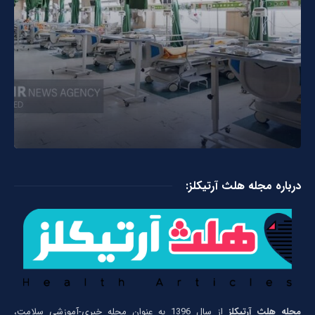
درباره مجله هلث آرتیکلز:
مجله هلث آرتیکلز
از سال 1396 به عنوان مجله خبری-آموزشی سلامت،