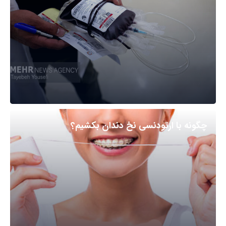
چگونه با ارتودنسی نخ دندان بکشیم؟