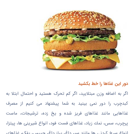
دور این غذاها را خط بکشید
اگر به اضافه وزن مبتلایید، اگر کم تحرک هستید و احتمال ابتلا به
کبدچرب را دور نمی بینید به شما پیشنهاد می کنیم از مصرف
غذاهایی مانند غذاهای فریز شده و یخ زده، ترشیجات، ماست
پرچرب، سس، نمك زیاد، غذاهای فست فود، انواع شیرینی ها، پیتزا،
انواع سرخ كردنی ها مانند سیر داغ، پیاز داغ، چیپس، پفک، غذاهای