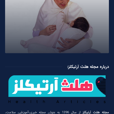
درباره مجله هلث آرتیکلز:
مجله هلث آرتیکلز
از سال 1396 به عنوان مجله خبری-آموزشی سلامت،