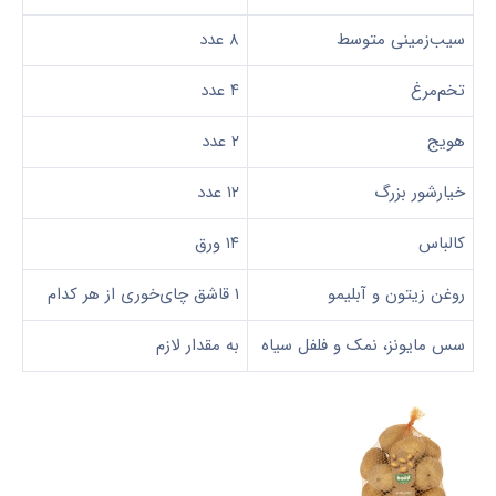
سیب‌زمینی متوسط
۸ عدد
تخم‌مرغ
۴ عدد
هویج
۲ عدد
خیارشور بزرگ
۱۲ عدد
کالباس
۱۴ ورق
روغن زیتون و آبلیمو
۱ قاشق چای‌خوری از هر کدام
سس مایونز، نمک و فلفل سیاه
به مقدار لازم