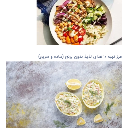
طرز تهیه ۱۰ غذای لذیذ بدون برنج (ساده و سریع)