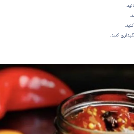
ید.
د.
نید.