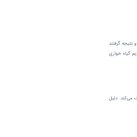
ه گیاهی پرداختند و نتیجه گرفتند
ژیم گیاه خواری
هش کلسترول بد (LDL) و بهبود فشار خون کمک می‌کند. دلیل