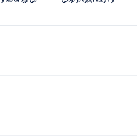
از ۲ وعده آبمیوه در کودکی
می آورد اما شما از