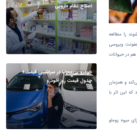
اصلاح نظام دارویی
وند را مطالعه
سم‌های عفونت ویروسی
هم در حیوانات
خودرو بی‌محابا در سراشیبی قیمت+
جدول قیمت روز خودرو
‌کند و همزمان
دند که این اثر با
ای میوه پوملو