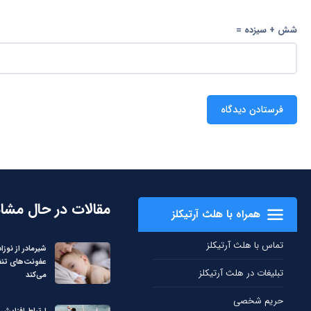
شش + سیزده =
مقالات در حال مشا
همراه با هلث آرتیکلز
تماس با هلث آرتیکلز
شیرمادر از نوزاد 
عفونت‌های تن
تبلیغات در هلث آرتیکلز
می‌کند
حریم شخصی