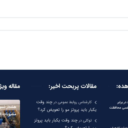
هده:
مقالات پربحت اخیر:
مقاله ویژ
چند وقت
کارشناس روابط عمومی
در
در برابر
هشدار نسب
فسی محافظت
یکبار باید پروتز مو را تعویض کرد؟
مشروبات ال
چند وقت یکبار باید پروتز
توکلی
در
مو را تعویض کرد؟