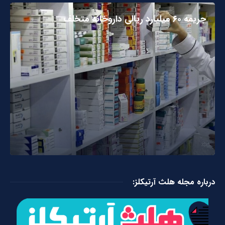
جریمه ۶۰ میلیارد ریالی داروخانه متخلف
درباره مجله هلث آرتیکلز: